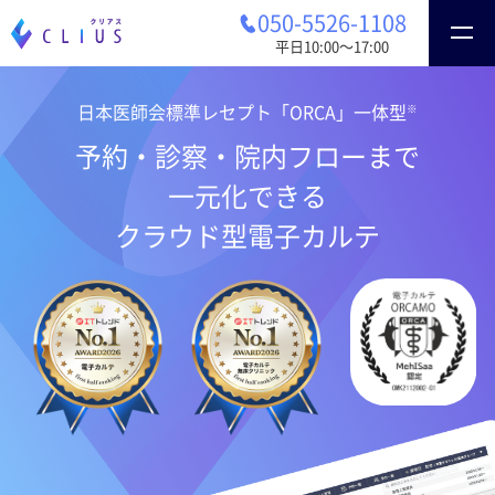
050-5526-1108
平日10:00〜17:00
※
日本医師会標準レセプト「ORCA」一体型
予約・診察・院内フローまで
一元化できる
クラウド型電子カルテ