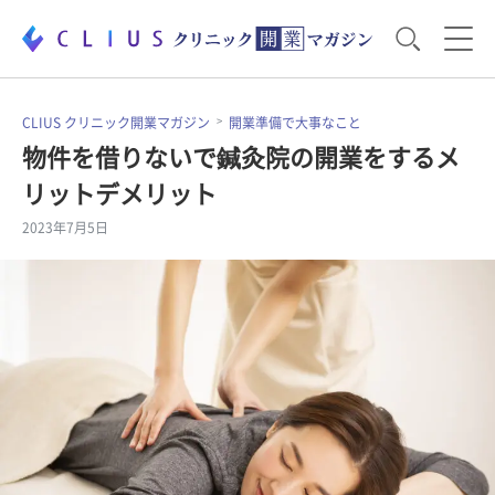
お役立ち資料
運営・経営のポイント
CLIUS クリニック開業マガジン
開業準備で大事なこと
物件を借りないで鍼灸院の開業をするメ
リットデメリット
開業医のリアル
開業準備で大事なこと
2023年7月5日
電子カルテ・ICT
医療機器・事務機器
集患のコツ
セミナー