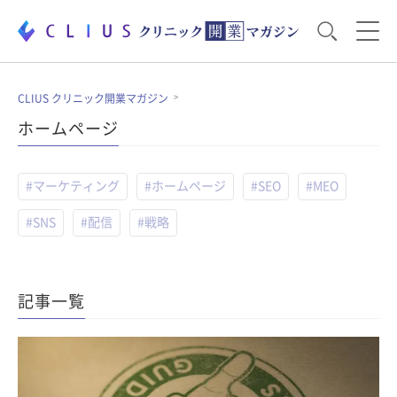
お役立ち資料
運営・経営のポイント
CLIUS クリニック開業マガジン
ホームページ
開業医のリアル
開業準備で大事なこと
#マーケティング
#ホームページ
#SEO
#MEO
#SNS
#配信
#戦略
電子カルテ・ICT
医療機器・事務機器
集患のコツ
セミナー
記事一覧