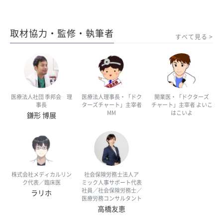
取材協力・監修・執筆者
すべて見る
医療法人社団 季邦会 理
医療法人理事長・「ドク
開業医・「ドクターズ
事長
ターズチャート」主宰者
チャート」主宰者 よいこ
MM
はこいよ
鎌形 博展
株式会社メディカルリン
社会保険労務士法人ア
ク代表／臨床医
ミック人事サポート代表
社員／社会保険労務士／
ラリホ
医療労務コンサルタント
高橋友恵