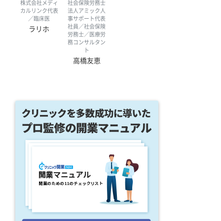
株式会社メディ
社会保険労務士
カルリンク代表
法人アミック人
／臨床医
事サポート代表
社員／社会保険
ラリホ
労務士／医療労
務コンサルタン
ト
高橋友恵