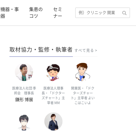
療機器・事
集患の
セミ
機器
コツ
ナー
取材協力・監修・執筆者
すべて見る
医療法人社団 季
医療法人理事
開業医・「ドク
邦会 理事長
長・「ドクター
ターズチャー
ズチャート」主
ト」主宰者 よい
鎌形 博展
宰者 MM
こはこいよ