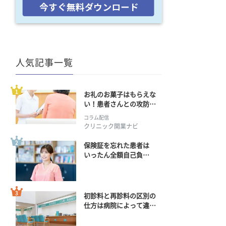
人気記事一覧
お礼のお菓子はもらえな
い！患者さんとの攻防の
行方
コラム配信
クリニック開業ナビ
保険証を忘れた患者は
いったん全額自己負
担？ 返金手続きはどう
すればいい？
初診料と再診料の区別の
仕方は病院によって違
う？ 再診までの期間に
正解はある？