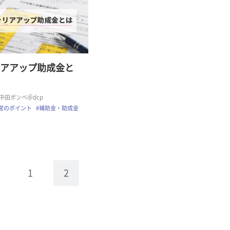
アアップ助成金と
| 中田ボンベ＠dcp
営のポイント
#補助金・助成金
1
2