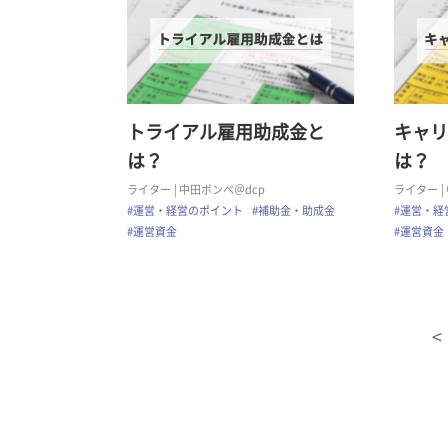
トライアル雇用助成金と
キャリ
は？
は？
ライター
| 中田ボンベ＠dcp
ライター
#運営・経営のポイント
#補助金・助成金
#運営・経
#運営資金
#運営資金
<