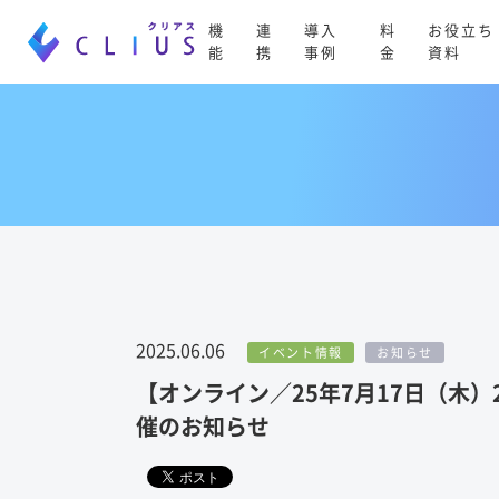
機
連
導入
料
お役立ち
能
携
事例
金
資料
2025.06.06
イベント情報
お知らせ
【オンライン／25年7月17日（木）
催のお知らせ