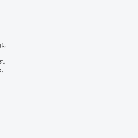
内に
す。
め、