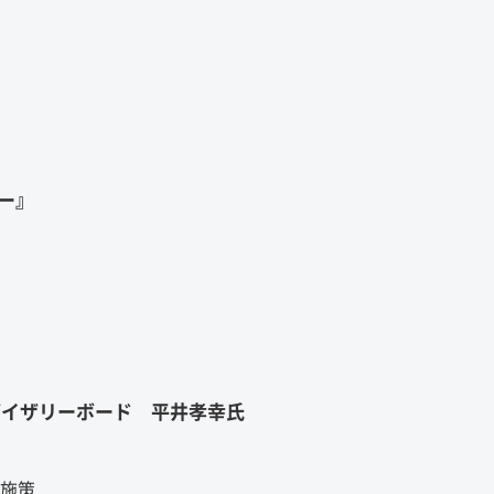
ー』
バイザリーボード 平井孝幸氏
の施策