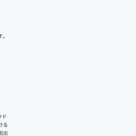
す。
ウド
ける
創出