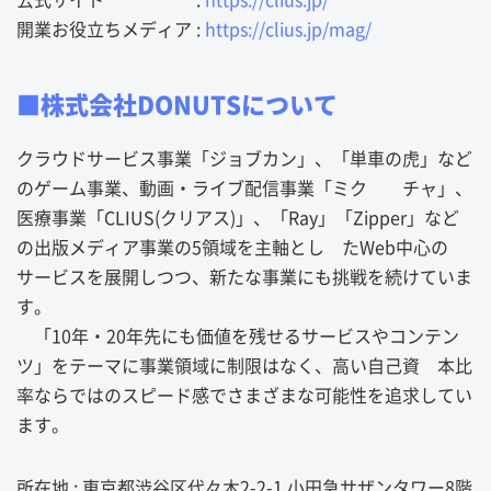
公式サイト :
https://clius.jp/
開業お役立ちメディア :
https://clius.jp/mag/
■株式会社DONUTSについて
クラウドサービス事業「ジョブカン」、「単車の虎」など
のゲーム事業、動画・ライブ配信事業「ミク チャ」、
医療事業「CLIUS(クリアス)」、「Ray」「Zipper」など
の出版メディア事業の5領域を主軸とし たWeb中心の
サービスを展開しつつ、新たな事業にも挑戦を続けていま
す。
「10年・20年先にも価値を残せるサービスやコンテン
ツ」をテーマに事業領域に制限はなく、高い自己資 本比
率ならではのスピード感でさまざまな可能性を追求してい
ます。
所在地 : 東京都渋谷区代々木2-2-1 小田急サザンタワー8階