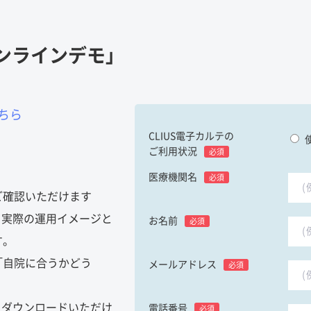
オンラインデモ」
ちら
CLIUS電子カルテの
ご利用状況
必須
医療機関名
必須
ご確認いただけます
、実際の運用イメージと
お名前
必須
す。
「自院に合うかどう
メールアドレス
必須
。
をダウンロードいただけ
電話番号
必須