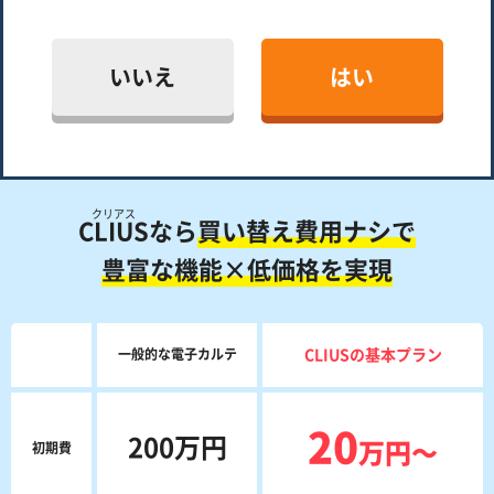
いいえ
はい
クリアス
CLIUS
なら
買い替え費用ナシで
豊富な機能×低価格を実現
一般的な電子カルテ
CLIUSの基本プラン
20
200万円
万円〜
初期費