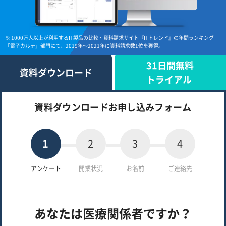
※ 1000万人以上が利用するIT製品の比較・資料請求サイト『ITトレンド』の年間ランキング
「電子カルテ」部門にて、2019年〜2021年に資料請求数1位を獲得。
31日間無料
資料ダウンロード
トライアル
資料ダウンロードお申し込みフォーム
1
2
3
4
アンケート
開業状況
お名前
ご連絡先
あなたは医療関係者ですか？