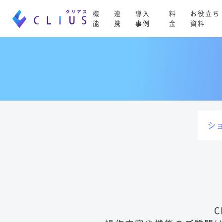
機
連
導入
料
お役立ち
能
携
事例
金
資料
シ