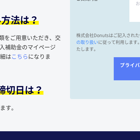
み方法は？
株式会社Donutsはご記入され
書類をご用意いただき、交
の取り扱い
に従って利用します
導入補助金のマイページ
たします。
細は
こちら
になりま
締切日は？
ます。