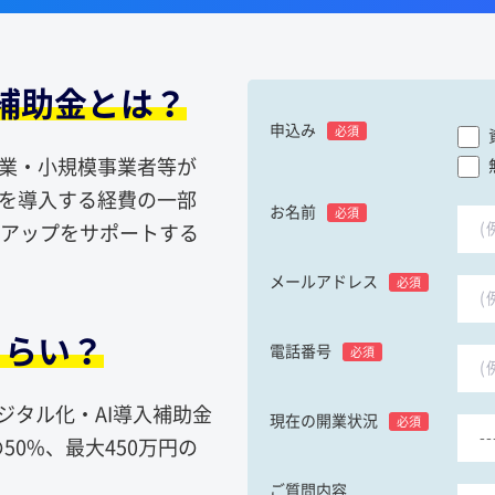
入補助金とは？
申込み
必須
企業・小規模事業者等が
ルを導入する経費の一部
お名前
必須
アップをサポートする
メールアドレス
必須
くらい？
電話番号
必須
ジタル化・AI導入補助金
現在の開業状況
必須
50%、最大450万円の
ご質問内容