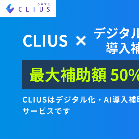
デジタル
CLIUS
✕
導入
最大補助額 50%
CLIUSはデジタル化・AI導入
サービスです