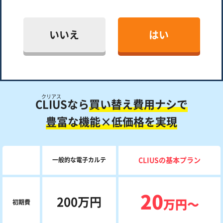
いいえ
はい
クリアス
CLIUS
なら
買い替え費用ナシで
豊富な機能×低価格を実現
一般的な電子カルテ
CLIUSの基本プラン
20
200万円
万円〜
初期費