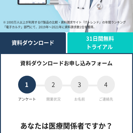
※ 1000万人以上が利用するIT製品の比較・資料請求サイト『ITトレンド』の年間ランキング
「電子カルテ」部門にて、2019年〜2021年に資料請求数1位を獲得。
31日間無料
資料ダウンロード
トライアル
資料ダウンロードお申し込みフォーム
1
2
3
4
アンケート
開業状況
お名前
ご連絡先
あなたは医療関係者ですか？