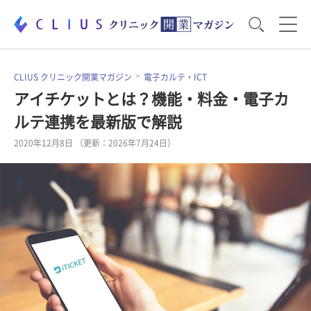
お役立ち資料
運営・経営のポイント
CLIUS クリニック開業マガジン
電子カルテ・ICT
アイチケットとは？機能・料金・電子カ
ルテ連携を最新版で解説
開業医のリアル
開業準備で大事なこと
2020年12月8日 （更新：2026年7月24日）
電子カルテ・ICT
医療機器・事務機器
集患のコツ
セミナー