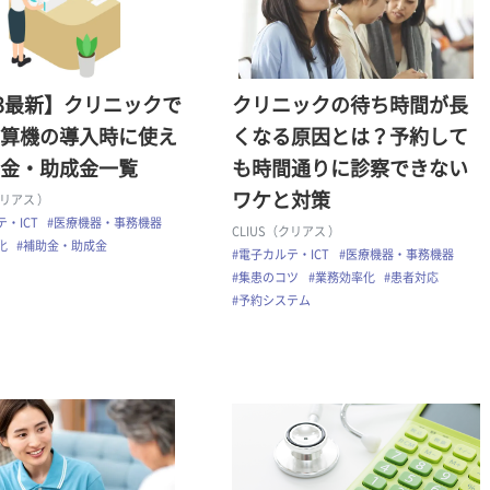
23最新】クリニックで
クリニックの待ち時間が長
算機の導入時に使え
くなる原因とは？予約して
金・助成金一覧
も時間通りに診察できない
ワケと対策
クリアス ）
・ICT
#医療機器・事務機器
CLIUS（クリアス ）
化
#補助金・助成金
#電子カルテ・ICT
#医療機器・事務機器
#集患のコツ
#業務効率化
#患者対応
#予約システム