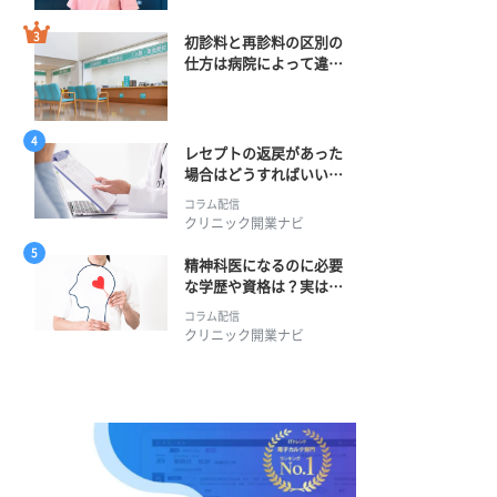
初診料と再診料の区別の
仕方は病院によって違
う？ 再診までの期間に
正解はある？
レセプトの返戻があった
場合はどうすればいい？
そのプロセスとは？
コラム配信
クリニック開業ナビ
精神科医になるのに必要
な学歴や資格は？実は学
士編入学からでも目指せ
コラム配信
る！
クリニック開業ナビ