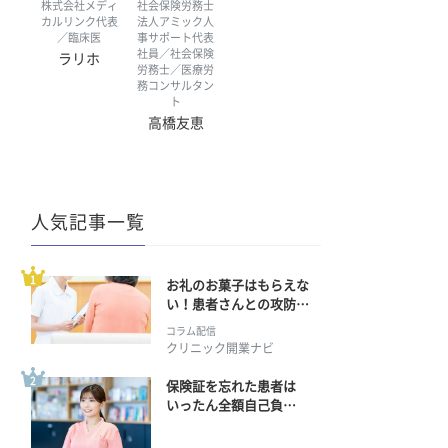
株式会社メディ
社会保険労務士
カルリンク代表
法人アミック人
／臨床医
事サポート代表
社員／社会保険
ラリホ
労務士／医療労
務コンサルタン
ト
高橋友恵
人気記事一覧
お礼のお菓子はもらえな
い！患者さんとの攻防の
行方
コラム配信
クリニック開業ナビ
保険証を忘れた患者は
いったん全額自己負
担？ 返金手続きはどう
すればいい？