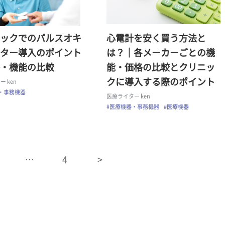
ックでのパルスオキ
心電計を安く買う方法と
ター導入のポイント
は？｜各メーカーごとの機
・機能の比較
能・価格の比較とクリニッ
クに導入する際のポイント
 ken
・事務機器
医療ライター ken
#医療機器・事務機器
#医療機器
…
4
>