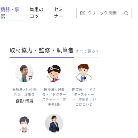
療機器・事
集患の
セミ
機器
コツ
ナー
取材協力・監修・執筆者
すべて見る
医療法人社団 季
医療法人理事
開業医・「ドク
邦会 理事長
長・「ドクター
ターズチャー
ズチャート」主
ト」主宰者 よい
鎌形 博展
宰者 MM
こはこいよ