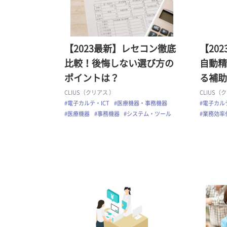
【2023最新】レセコン徹底
【20
比較！後悔しない選び方の
自動精
ポイントは？
る補助
CLIUS（クリアス ）
CLIUS（
#電子カルテ・ICT
#医療機器・事務機器
#電子カルテ
#医療機器
#事務機器
#システム・ツール
#業務効率