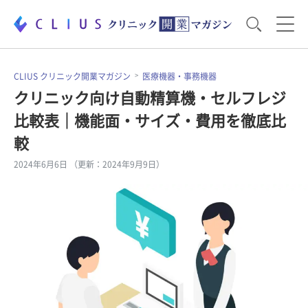
お役立ち資料
運営・経営のポイント
CLIUS クリニック開業マガジン
医療機器・事務機器
クリニック向け自動精算機・セルフレジ
比較表｜機能面・サイズ・費用を徹底比
開業医のリアル
開業準備で大事なこと
較
2024年6月6日 （更新：2024年9月9日）
電子カルテ・ICT
医療機器・事務機器
集患のコツ
セミナー