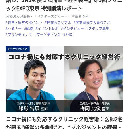
語る、SNSを使った開業・経営戦略』第3回クリニ
ックEXPO東京 特別講演レポート
医療法人理事長・「ドクターズチャート」主宰者 MM
#運営・経営のポイント
#開業医のリアル
#開業準備で大事なこと
#セミナー
#戦略
#イベントレポ
#インタビュー
#スタッフ募集
#ブランディング
#マーケティング
#SNS
コロナ禍にも対応するクリニック経営術：医師2名
が語る“経営の多角化”と、“マネジメントの課題・