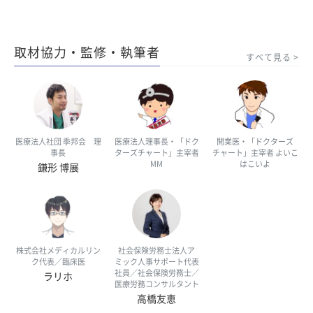
取材協力・監修・執筆者
すべて見る
医療法人社団 季邦会 理
医療法人理事長・「ドク
開業医・「ドクターズ
事長
ターズチャート」主宰者
チャート」主宰者 よいこ
MM
はこいよ
鎌形 博展
株式会社メディカルリン
社会保険労務士法人ア
ク代表／臨床医
ミック人事サポート代表
社員／社会保険労務士／
ラリホ
医療労務コンサルタント
高橋友恵