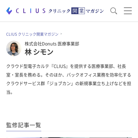
お役立ち資料
運営・経営のポイント
CLIUS クリニック開業マガジン
株式会社Donuts 医療事業部
林 シモン
開業医のリアル
開業準備で大事なこと
クラウド型電子カルテ『CLIUS』を提供する医療事業部、社長
室・室長を務める。そのほか、バックオフィス業務を効率化する
電子カルテ・ICT
医療機器・事務機器
クラウドサービス群「ジョブカン」の新規事業立ち上げなどを担
当。
集患のコツ
セミナー
監修記事一覧