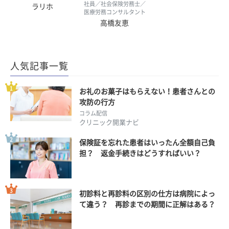
社員／社会保険労務士／
ラリホ
医療労務コンサルタント
高橋友恵
人気記事一覧
お礼のお菓子はもらえない！患者さんとの
攻防の行方
コラム配信
クリニック開業ナビ
保険証を忘れた患者はいったん全額自己負
担？ 返金手続きはどうすればいい？
初診料と再診料の区別の仕方は病院によっ
て違う？ 再診までの期間に正解はある？