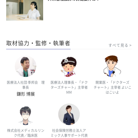
取材協力・監修・執筆者
すべて見る
医療法人社団 季邦会 理
医療法人理事長・「ドク
開業医・「ドクターズ
事長
ターズチャート」主宰者
チャート」主宰者 よいこ
MM
はこいよ
鎌形 博展
株式会社メディカルリン
社会保険労務士法人ア
ク代表／臨床医
ミック人事サポート代表