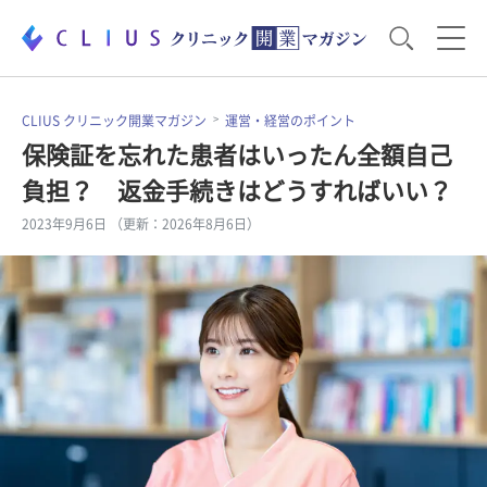
お役立ち資料
運営・経営のポイント
CLIUS クリニック開業マガジン
運営・経営のポイント
保険証を忘れた患者はいったん全額自己
負担？ 返金手続きはどうすればいい？
開業医のリアル
開業準備で大事なこと
2023年9月6日 （更新：2026年8月6日）
電子カルテ・ICT
医療機器・事務機器
集患のコツ
セミナー