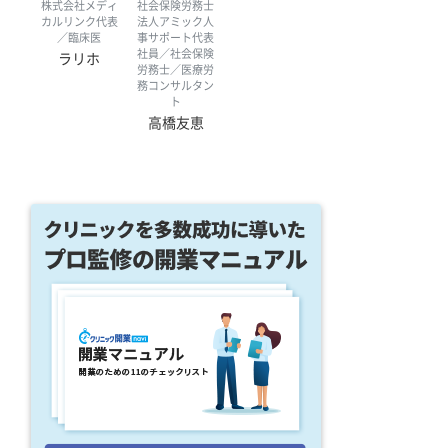
株式会社メディ
社会保険労務士
カルリンク代表
法人アミック人
／臨床医
事サポート代表
社員／社会保険
ラリホ
労務士／医療労
務コンサルタン
ト
高橋友恵