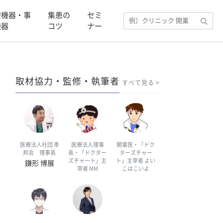
療機器・事
集患の
セミ
機器
コツ
ナー
取材協力・監修・執筆者
すべて見る
医療法人社団 季
医療法人理事
開業医・「ドク
邦会 理事長
長・「ドクター
ターズチャー
ズチャート」主
ト」主宰者 よい
鎌形 博展
宰者 MM
こはこいよ