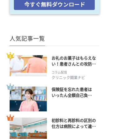
人気記事一覧
お礼のお菓子はもらえな
い！患者さんとの攻防の
行方
コラム配信
クリニック開業ナビ
保険証を忘れた患者は
いったん全額自己負
担？ 返金手続きはどう
すればいい？
初診料と再診料の区別の
仕方は病院によって違
う？ 再診までの期間に
正解はある？