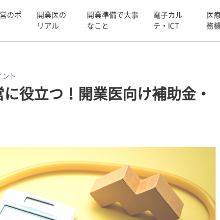
営のポ
開業医の
開業準備で大事
電子カル
医
リアル
なこと
テ・ICT
務
イント
営に役立つ！開業医向け補助金・