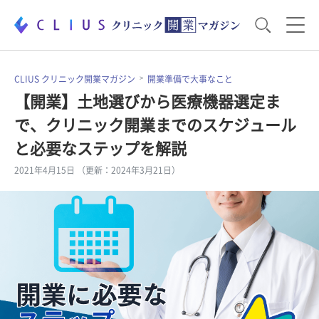
お役立ち資料
運営・経営のポイント
CLIUS クリニック開業マガジン
開業準備で大事なこと
【開業】土地選びから医療機器選定ま
で、クリニック開業までのスケジュール
開業医のリアル
開業準備で大事なこと
と必要なステップを解説
2021年4月15日 （更新：2024年3月21日）
電子カルテ・ICT
医療機器・事務機器
集患のコツ
セミナー