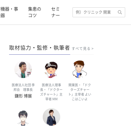
療機器・事
集患の
セミ
機器
コツ
ナー
取材協力・監修・執筆者
すべて見る
医療法人社団 季
医療法人理事
開業医・「ドク
邦会 理事長
長・「ドクター
ターズチャー
ズチャート」主
ト」主宰者 よい
鎌形 博展
宰者 MM
こはこいよ