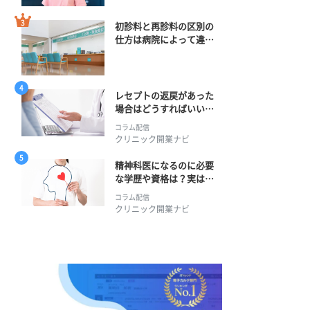
初診料と再診料の区別の
仕方は病院によって違
う？ 再診までの期間に
正解はある？
レセプトの返戻があった
場合はどうすればいい？
そのプロセスとは？
コラム配信
クリニック開業ナビ
精神科医になるのに必要
な学歴や資格は？実は学
士編入学からでも目指せ
コラム配信
る！
クリニック開業ナビ