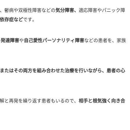
、鬱病や双極性障害などの
気分障害、
適応障害やパニック障
依存症など
です。
い
発達障害
や
自己愛性パーソナリティ障害
などの患者を、家族
またはその両方を組み合わせた治療を行いながら、患者の心
解と再発を繰り返す患者もいるので、
相手と根気強く向き合