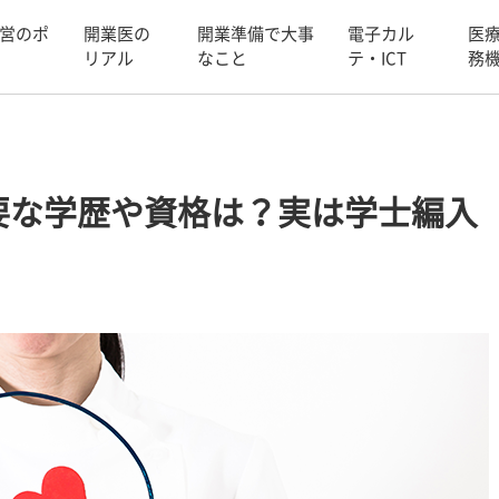
営のポ
開業医の
開業準備で大事
電子カル
医
リアル
なこと
テ・ICT
務
要な学歴や資格は？実は学士編入