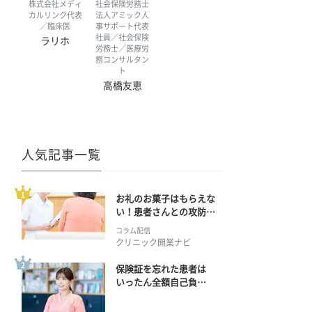
株式会社メディ
社会保険労務士
カルリンク代表
法人アミック人
／臨床医
事サポート代表
社員／社会保険
ラリホ
労務士／医療労
務コンサルタン
ト
高橋友恵
人気記事一覧
お礼のお菓子はもらえな
い！患者さんとの攻防の
行方
コラム配信
クリニック開業ナビ
保険証を忘れた患者は
いったん全額自己負
担？ 返金手続きはどう
すればいい？