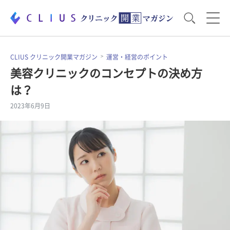
お役立ち資料
運営・経営のポイント
CLIUS クリニック開業マガジン
運営・経営のポイント
美容クリニックのコンセプトの決め方
は？
開業医のリアル
開業準備で大事なこと
2023年6月9日
電子カルテ・ICT
医療機器・事務機器
集患のコツ
セミナー