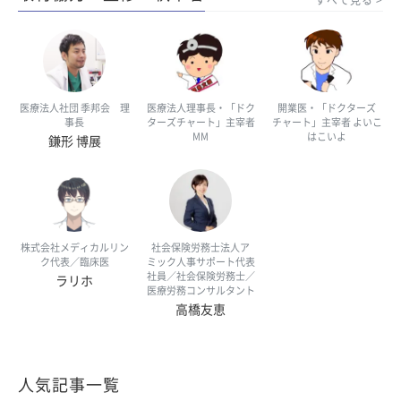
すべて見る
医療法人社団 季邦会 理
医療法人理事長・「ドク
開業医・「ドクターズ
事長
ターズチャート」主宰者
チャート」主宰者 よいこ
MM
はこいよ
鎌形 博展
株式会社メディカルリン
社会保険労務士法人ア
ク代表／臨床医
ミック人事サポート代表
社員／社会保険労務士／
ラリホ
医療労務コンサルタント
高橋友恵
人気記事一覧