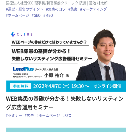
医療法人社団SEC 理事長/新宿駅前クリニック 院長
| 蓮池 林太郎
#運営・経営のポイント
#集患のコツ
#集患
#マーケティング
#ホームページ
#SEO
#MEO
WEB集患の基礎が分かる！失敗しないリスティン
グ広告運用セミナー
#セミナー
#広告
#ホームページ
#SEO