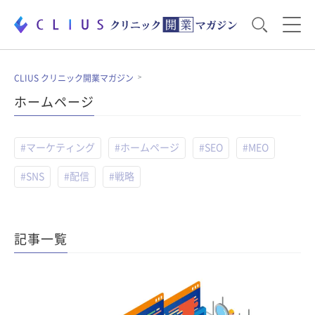
お役立ち資料
運営・経営のポイント
CLIUS クリニック開業マガジン
ホームページ
開業医のリアル
開業準備で大事なこと
#マーケティング
#ホームページ
#SEO
#MEO
#SNS
#配信
#戦略
電子カルテ・ICT
医療機器・事務機器
集患のコツ
セミナー
記事一覧