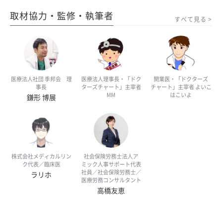
取材協力・監修・執筆者
すべて見る
医療法人社団 季邦会 理
医療法人理事長・「ドク
開業医・「ドクターズ
事長
ターズチャート」主宰者
チャート」主宰者 よいこ
MM
はこいよ
鎌形 博展
株式会社メディカルリン
社会保険労務士法人ア
ク代表／臨床医
ミック人事サポート代表
社員／社会保険労務士／
ラリホ
医療労務コンサルタント
高橋友恵