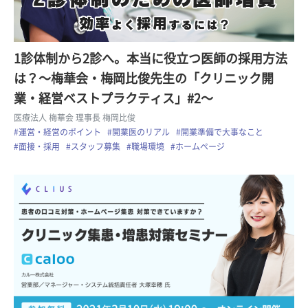
1診体制から2診へ。本当に役立つ医師の採用方法
は？〜梅華会・梅岡比俊先生の「クリニック開
業・経営ベストプラクティス」#2〜
医療法人 梅華会 理事長 梅岡比俊
#運営・経営のポイント
#開業医のリアル
#開業準備で大事なこと
#面接・採用
#スタッフ募集
#職場環境
#ホームページ