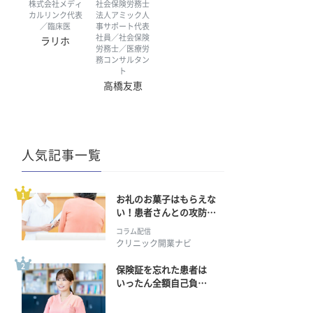
株式会社メディ
社会保険労務士
カルリンク代表
法人アミック人
／臨床医
事サポート代表
社員／社会保険
ラリホ
労務士／医療労
務コンサルタン
ト
高橋友恵
人気記事一覧
お礼のお菓子はもらえな
い！患者さんとの攻防の
行方
コラム配信
クリニック開業ナビ
保険証を忘れた患者は
いったん全額自己負
担？ 返金手続きはどう
すればいい？