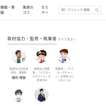
療機器・事
集患の
セミ
機器
コツ
ナー
取材協力・監修・執筆者
すべて見る
医療法人社団 季
医療法人理事
開業医・「ドク
邦会 理事長
長・「ドクター
ターズチャー
ズチャート」主
ト」主宰者 よい
鎌形 博展
宰者 MM
こはこいよ