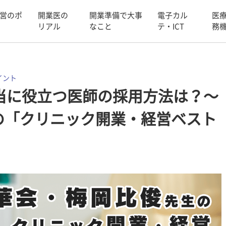
営のポ
開業医の
開業準備で大事
電子カル
医
リアル
なこと
テ・ICT
務
イント
当に役立つ医師の採用方法は？〜
の「クリニック開業・経営ベスト