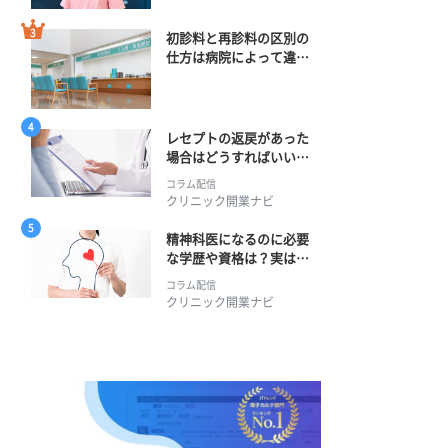
初診料と再診料の区別の
仕方は病院によって違
う？ 再診までの期間に
正解はある？
レセプトの返戻があった
場合はどうすればいい？
そのプロセスとは？
コラム配信
クリニック開業ナビ
精神科医になるのに必要
な学歴や資格は？実は学
士編入学からでも目指せ
コラム配信
る！
クリニック開業ナビ