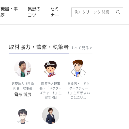
療機器・事
集患の
セミ
機器
コツ
ナー
取材協力・監修・執筆者
すべて見る
医療法人社団 季
医療法人理事
開業医・「ドク
邦会 理事長
長・「ドクター
ターズチャー
ズチャート」主
ト」主宰者 よい
鎌形 博展
宰者 MM
こはこいよ