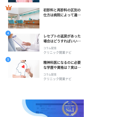
初診料と再診料の区別の
仕方は病院によって違
う？ 再診までの期間に
正解はある？
レセプトの返戻があった
場合はどうすればいい？
そのプロセスとは？
コラム配信
クリニック開業ナビ
精神科医になるのに必要
な学歴や資格は？実は学
士編入学からでも目指せ
コラム配信
る！
クリニック開業ナビ