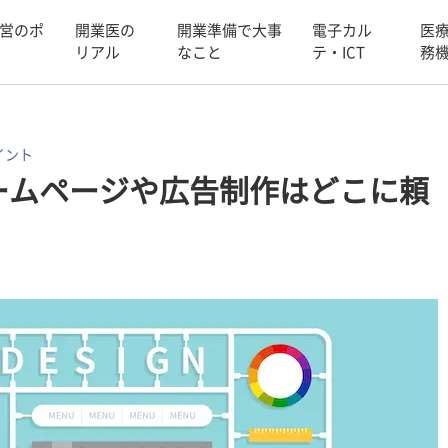
営のポ
開業医の
開業準備で大事
電子カル
医
リアル
なこと
テ・ICT
務
イント
ームページや広告制作はどこに頼