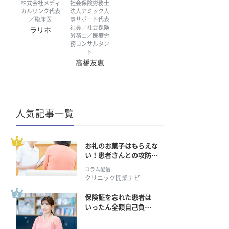
株式会社メディ
社会保険労務士
カルリンク代表
法人アミック人
／臨床医
事サポート代表
社員／社会保険
ラリホ
労務士／医療労
務コンサルタン
ト
高橋友恵
人気記事一覧
お礼のお菓子はもらえな
い！患者さんとの攻防の
行方
コラム配信
クリニック開業ナビ
保険証を忘れた患者は
いったん全額自己負
担？ 返金手続きはどう
すればいい？