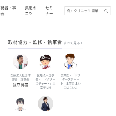
療機器・事
集患の
セミ
機器
コツ
ナー
取材協力・監修・執筆者
すべて見る
医療法人社団 季
医療法人理事
開業医・「ドク
邦会 理事長
長・「ドクター
ターズチャー
ズチャート」主
ト」主宰者 よい
鎌形 博展
宰者 MM
こはこいよ