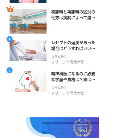
初診料と再診料の区別の
仕方は病院によって違
う？ 再診までの期間に
正解はある？
レセプトの返戻があった
場合はどうすればいい？
そのプロセスとは？
コラム配信
クリニック開業ナビ
精神科医になるのに必要
な学歴や資格は？実は学
士編入学からでも目指せ
コラム配信
る！
クリニック開業ナビ