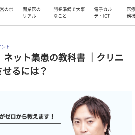
営のポ
開業医の
開業準備で大事
電子カル
医
リアル
なこと
テ・ICT
務
イント
】ネット集患の教科書 ｜クリニ
させるには？