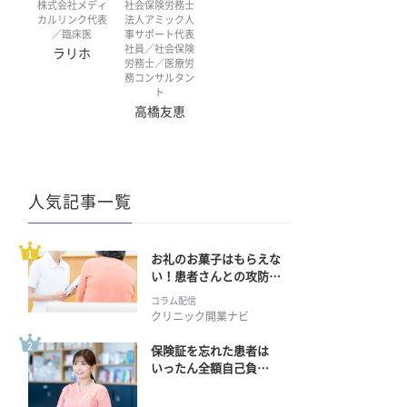
株式会社メディ
社会保険労務士
カルリンク代表
法人アミック人
／臨床医
事サポート代表
社員／社会保険
ラリホ
労務士／医療労
務コンサルタン
ト
高橋友恵
人気記事一覧
お礼のお菓子はもらえな
い！患者さんとの攻防の
行方
コラム配信
クリニック開業ナビ
保険証を忘れた患者は
いったん全額自己負
担？ 返金手続きはどう
すればいい？