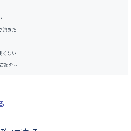
い
で飽きた
良くない
のご紹介～
る