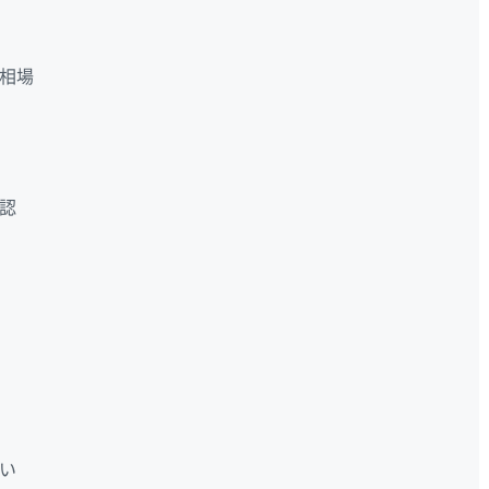
相場
認
い