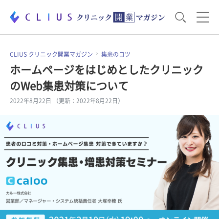
お役立ち資料
運営・経営のポイント
CLIUS クリニック開業マガジン
集患のコツ
ホームページをはじめとしたクリニック
のWeb集患対策について
開業医のリアル
開業準備で大事なこと
2022年8月22日 （更新：2022年8月22日）
電子カルテ・ICT
医療機器・事務機器
集患のコツ
セミナー