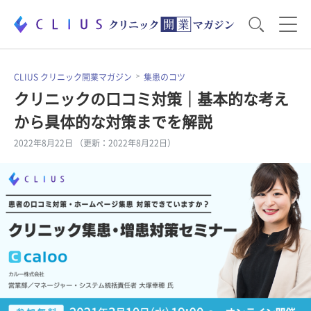
お役立ち資料
運営・経営のポイント
CLIUS クリニック開業マガジン
集患のコツ
クリニックの口コミ対策｜基本的な考え
から具体的な対策までを解説
開業医のリアル
開業準備で大事なこと
2022年8月22日 （更新：2022年8月22日）
電子カルテ・ICT
医療機器・事務機器
集患のコツ
セミナー