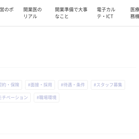
営のポ
開業医の
開業準備で大事
電子カル
医
リアル
なこと
テ・ICT
務
契約・保険
#面接・採用
#待遇・条件
#スタッフ募集
モチベーション
#職場環境