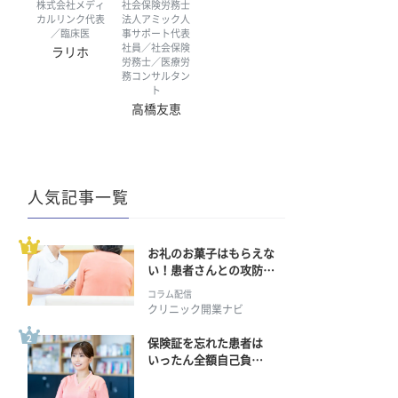
株式会社メディ
社会保険労務士
カルリンク代表
法人アミック人
／臨床医
事サポート代表
社員／社会保険
ラリホ
労務士／医療労
務コンサルタン
ト
高橋友恵
人気記事一覧
お礼のお菓子はもらえな
い！患者さんとの攻防の
行方
コラム配信
クリニック開業ナビ
保険証を忘れた患者は
いったん全額自己負
担？ 返金手続きはどう
すればいい？