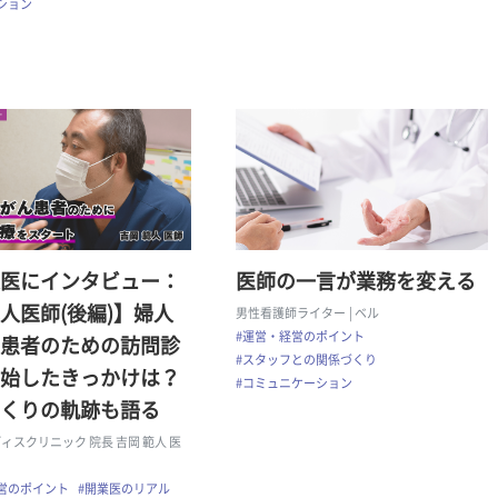
ション
医にインタビュー：
医師の一言が業務を変える
人医師(後編)】婦人
男性看護師ライター
| ベル
#運営・経営のポイント
患者のための訪問診
#スタッフとの関係づくり
始したきっかけは？
#コミュニケーション
くりの軌跡も語る
ィスクリニック 院長 吉岡 範人 医
営のポイント
#開業医のリアル