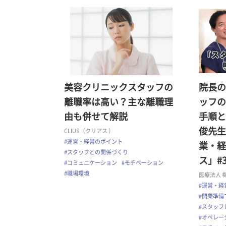
美容クリニックスタッフの
院長の
離職率は高い？主な離職理
ッフの
由も併せて解説
手順と
俊先生
CLIUS（クリアス ）
#運営・経営のポイント
業・経
#スタッフとの関係づくり
ス」#
#コミュニケーション
#モチベーション
#職場環境
医療法人 
#運営・経
#開業準備
#スタッフ
#オペレー