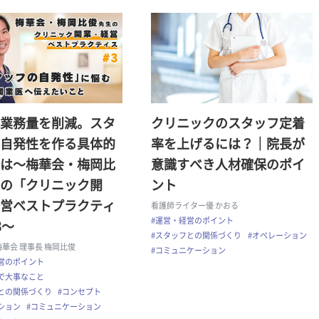
業務量を削減。スタ
クリニックのスタッフ定着
自発性を作る具体的
率を上げるには？｜院長が
は〜梅華会・梅岡比
意識すべき人材確保のポイ
の「クリニック開
ント
営ベストプラクティ
看護師ライター優 かおる
#運営・経営のポイント
3〜
#スタッフとの関係づくり
#オペレーション
梅華会 理事長 梅岡比俊
#コミュニケーション
営のポイント
で大事なこと
との関係づくり
#コンセプト
ション
#コミュニケーション