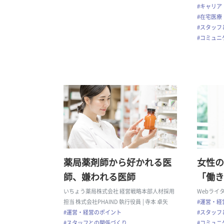
#キャリア
#在宅医療
#スタッフ
#コミュニ
薬局薬剤師から好かれる医
女性の
師、嫌われる医師
「働き
いちょう薬局株式会社 経営戦略本部人材採用
Webライ
担当 株式会社PHAIND 執行役員
| 寺本 卓矢
#運営・経
#運営・経営のポイント
#スタッフ
#スタッフとの関係づくり
#コミュニ