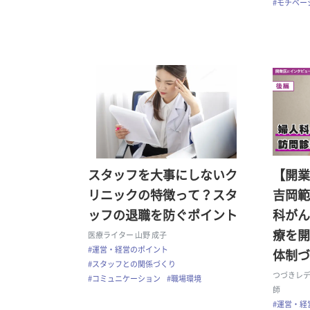
#モチベー
スタッフを大事にしないク
【開業
リニックの特徴って？スタ
吉岡範
ッフの退職を防ぐポイント
科がん
療を開
医療ライター 山野 成子
#運営・経営のポイント
体制づ
#スタッフとの関係づくり
つづきレデ
#コミュニケーション
#職場環境
師
#運営・経