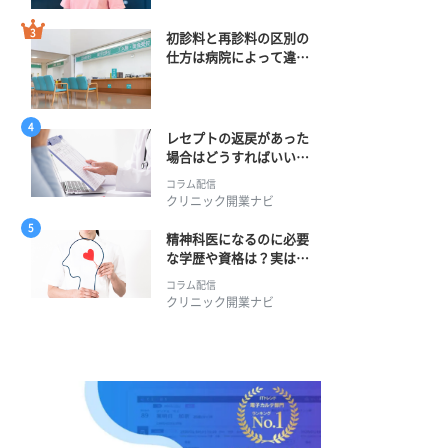
初診料と再診料の区別の
仕方は病院によって違
う？ 再診までの期間に
正解はある？
レセプトの返戻があった
場合はどうすればいい？
そのプロセスとは？
コラム配信
クリニック開業ナビ
精神科医になるのに必要
な学歴や資格は？実は学
士編入学からでも目指せ
コラム配信
る！
クリニック開業ナビ