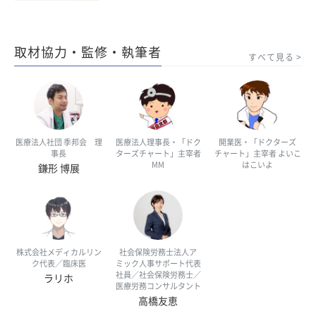
取材協力・監修・執筆者
すべて見る
医療法人社団 季邦会 理
医療法人理事長・「ドク
開業医・「ドクターズ
事長
ターズチャート」主宰者
チャート」主宰者 よいこ
MM
はこいよ
鎌形 博展
株式会社メディカルリン
社会保険労務士法人ア
ク代表／臨床医
ミック人事サポート代表
社員／社会保険労務士／
ラリホ
医療労務コンサルタント
高橋友恵