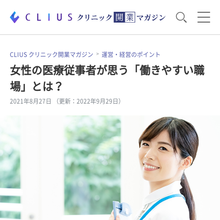
お役立ち資料
運営・経営のポイント
CLIUS クリニック開業マガジン
運営・経営のポイント
女性の医療従事者が思う「働きやすい職
場」とは？
開業医のリアル
開業準備で大事なこと
2021年8月27日 （更新：2022年9月29日）
電子カルテ・ICT
医療機器・事務機器
集患のコツ
セミナー