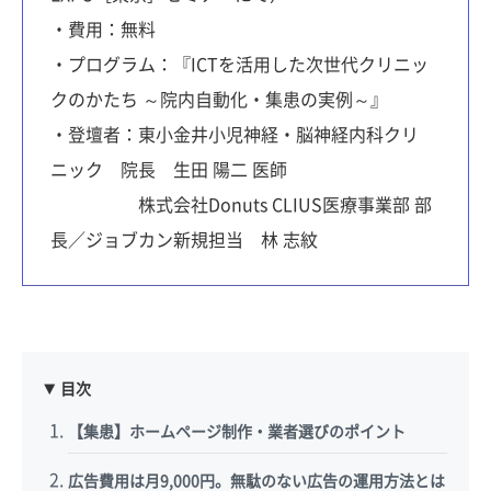
・費用：無料
・プログラム：『ICTを活用した次世代クリニッ
クのかたち ～院内自動化・集患の実例～』
・登壇者：東小金井小児神経・脳神経内科クリ
ニック 院長 生田 陽二 医師
株式会社Donuts CLIUS医療事業部 部
長／ジョブカン新規担当 林 志紋
目次
【集患】ホームページ制作・業者選びのポイント
広告費用は月9,000円。無駄のない広告の運用方法とは