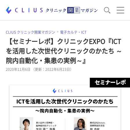
お役立ち資料
運営・経営のポイント
CLIUS クリニック開業マガジン
電子カルテ・ICT
【セミナーレポ】クリニックEXPO『ICT
を活用した次世代クリニックのかたち ～
開業医のリアル
開業準備で大事なこと
院内自動化・集患の実例～』
2020年11月6日 （更新：2022年6月23日）
電子カルテ・ICT
医療機器・事務機器
集患のコツ
セミナー