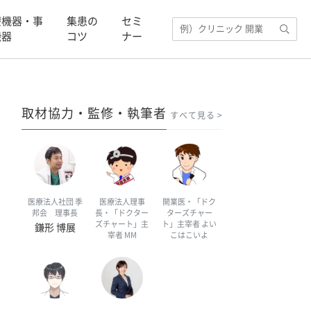
療機器・事
集患の
セミ
機器
コツ
ナー
取材協力・監修・執筆者
すべて見る
医療法人社団 季
医療法人理事
開業医・「ドク
邦会 理事長
長・「ドクター
ターズチャー
ズチャート」主
ト」主宰者 よい
鎌形 博展
宰者 MM
こはこいよ