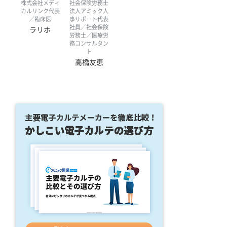
株式会社メディ
社会保険労務士
カルリンク代表
法人アミック人
／臨床医
事サポート代表
社員／社会保険
ラリホ
労務士／医療労
務コンサルタン
ト
高橋友恵