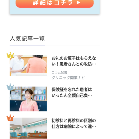
人気記事一覧
お礼のお菓子はもらえな
い！患者さんとの攻防の
行方
コラム配信
クリニック開業ナビ
保険証を忘れた患者は
いったん全額自己負
担？ 返金手続きはどう
すればいい？
初診料と再診料の区別の
仕方は病院によって違
う？ 再診までの期間に
正解はある？