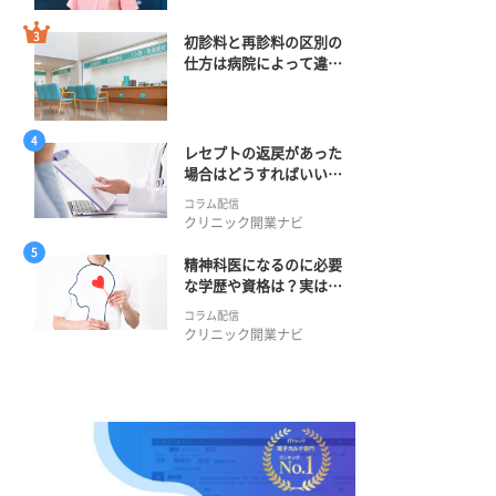
初診料と再診料の区別の
仕方は病院によって違
う？ 再診までの期間に
正解はある？
レセプトの返戻があった
場合はどうすればいい？
そのプロセスとは？
コラム配信
クリニック開業ナビ
精神科医になるのに必要
な学歴や資格は？実は学
士編入学からでも目指せ
コラム配信
る！
クリニック開業ナビ