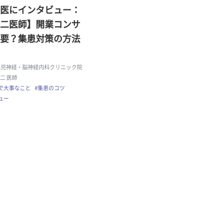
医にインタビュー：
二医師】開業コンサ
要？集患対策の方法
小児神経・脳神経内科クリニック院
陽二 医師
で大事なこと
#集患のコツ
ュー