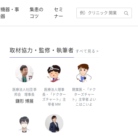
療機器・事
集患の
セミ
機器
コツ
ナー
取材協力・監修・執筆者
すべて見る
医療法人社団 季
医療法人理事
開業医・「ドク
邦会 理事長
長・「ドクター
ターズチャー
ズチャート」主
ト」主宰者 よい
鎌形 博展
宰者 MM
こはこいよ