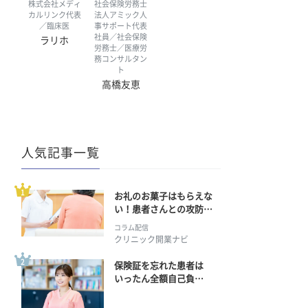
株式会社メディ
社会保険労務士
カルリンク代表
法人アミック人
／臨床医
事サポート代表
社員／社会保険
ラリホ
労務士／医療労
務コンサルタン
ト
高橋友恵
人気記事一覧
お礼のお菓子はもらえな
い！患者さんとの攻防の
行方
コラム配信
クリニック開業ナビ
保険証を忘れた患者は
いったん全額自己負
担？ 返金手続きはどう
すればいい？