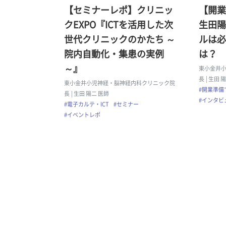
【セミナーレポ】クリニッ
【開業
クEXPO『ICTを活用した次
生田陽
世代クリニックのかたち ～
ルは必
院内自動化・集患の実例
は？
～』
東小金井
長
| 生田 
東小金井小児神経・脳神経内科クリニック院
#開業準備
長
| 生田 陽二 医師
#インタビ
#電子カルテ・ICT
#セミナー
#イベントレポ