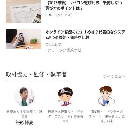
【2023最新】レセコン徹底比較！後悔しない
選び方のポイントは？
CLIUS（クリアス ）
オンライン診療のおすすめは？代表的なシステ
ム5つの機能・価格を比較
コラム配信
| クリニック開業ナビ
取材協力・監修・執筆者
すべて見る
医療法人社団 季邦会 理
医療法人理事長・「ドク
開業医・「ドクターズ
事長
ターズチャート」主宰者
チャート」主宰者 よいこ
MM
はこいよ
鎌形 博展