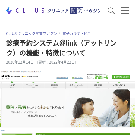
お役立ち資料
運営・経営のポイント
CLIUS クリニック開業マガジン
電子カルテ・ICT
診療予約システム＠link（アットリン
ク）の機能・特徴について
開業医のリアル
開業準備で大事なこと
2020年12月14日 （更新：2022年4月22日）
電子カルテ・ICT
医療機器・事務機器
集患のコツ
セミナー