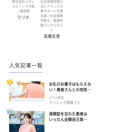
株式会社メディ
社会保険労務士
カルリンク代表
法人アミック人
／臨床医
事サポート代表
社員／社会保険
ラリホ
労務士／医療労
務コンサルタン
ト
高橋友恵
人気記事一覧
お礼のお菓子はもらえな
い！患者さんとの攻防の
行方
コラム配信
クリニック開業ナビ
保険証を忘れた患者は
いったん全額自己負
担？ 返金手続きはどう
すればいい？