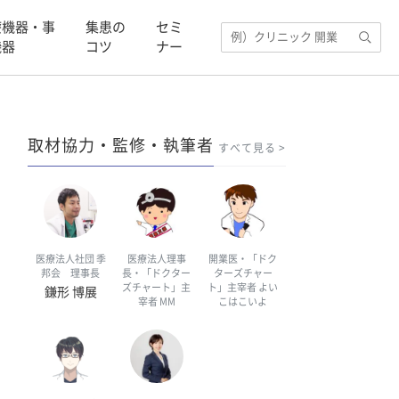
療機器・事
集患の
セミ
機器
コツ
ナー
取材協力・監修・執筆者
すべて見る
医療法人社団 季
医療法人理事
開業医・「ドク
邦会 理事長
長・「ドクター
ターズチャー
ズチャート」主
ト」主宰者 よい
鎌形 博展
宰者 MM
こはこいよ