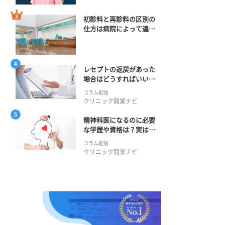
初診料と再診料の区別の
仕方は病院によって違
う？ 再診までの期間に
正解はある？
レセプトの返戻があった
場合はどうすればいい？
そのプロセスとは？
コラム配信
クリニック開業ナビ
精神科医になるのに必要
な学歴や資格は？実は学
士編入学からでも目指せ
コラム配信
る！
クリニック開業ナビ