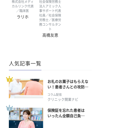
株式会社メディ
社会保険労務士
カルリンク代表
法人アミック人
／臨床医
事サポート代表
社員／社会保険
ラリホ
労務士／医療労
務コンサルタン
ト
高橋友恵
人気記事一覧
お礼のお菓子はもらえな
い！患者さんとの攻防の
行方
コラム配信
クリニック開業ナビ
保険証を忘れた患者は
いったん全額自己負
担？ 返金手続きはどう
すればいい？