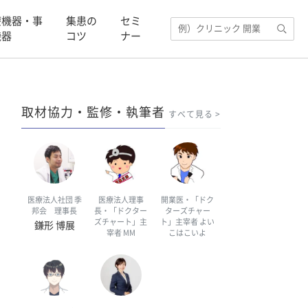
療機器・事
集患の
セミ
機器
コツ
ナー
取材協力・監修・執筆者
すべて見る
医療法人社団 季
医療法人理事
開業医・「ドク
邦会 理事長
長・「ドクター
ターズチャー
ズチャート」主
ト」主宰者 よい
鎌形 博展
宰者 MM
こはこいよ