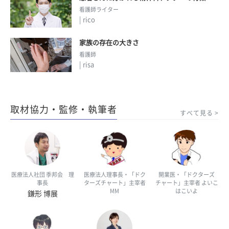
看護師ライター
| rico
家族の存在の大きさ
看護師
| risa
取材協力・監修・執筆者
すべて見る
医療法人社団 季邦会 理
医療法人理事長・「ドク
開業医・「ドクターズ
事長
ターズチャート」主宰者
チャート」主宰者 よいこ
MM
はこいよ
鎌形 博展