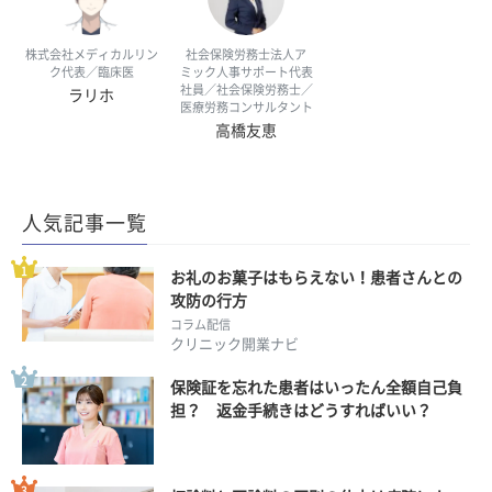
株式会社メディカルリン
社会保険労務士法人ア
ク代表／臨床医
ミック人事サポート代表
社員／社会保険労務士／
ラリホ
医療労務コンサルタント
高橋友恵
人気記事一覧
お礼のお菓子はもらえない！患者さんとの
攻防の行方
コラム配信
クリニック開業ナビ
保険証を忘れた患者はいったん全額自己負
担？ 返金手続きはどうすればいい？