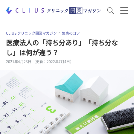
お役立ち資料
運営・経営のポイント
CLIUS クリニック開業マガジン
集患のコツ
医療法人の「持ち分あり」「持ち分な
し」は何が違う？
開業医のリアル
開業準備で大事なこと
2021年4月23日 （更新：2022年7月4日）
電子カルテ・ICT
医療機器・事務機器
集患のコツ
セミナー