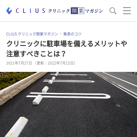
お役立ち資料
運営・経営のポイント
CLIUS クリニック開業マガジン
集患のコツ
クリニックに駐車場を備えるメリットや
注意すべきことは？
開業医のリアル
開業準備で大事なこと
2021年7月27日 （更新：2022年7月15日）
電子カルテ・ICT
医療機器・事務機器
集患のコツ
セミナー