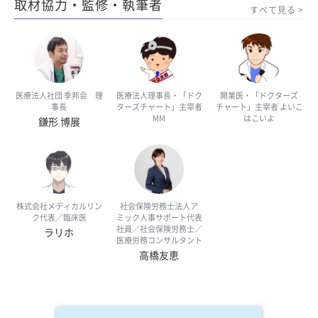
取材協力・監修・執筆者
すべて見る
医療法人社団 季邦会 理
医療法人理事長・「ドク
開業医・「ドクターズ
事長
ターズチャート」主宰者
チャート」主宰者 よいこ
MM
はこいよ
鎌形 博展
株式会社メディカルリン
社会保険労務士法人ア
ク代表／臨床医
ミック人事サポート代表
社員／社会保険労務士／
ラリホ
医療労務コンサルタント
高橋友恵