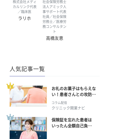
株式会社メディ
社会保険労務士
カルリンク代表
法人アミック人
／臨床医
事サポート代表
社員／社会保険
ラリホ
労務士／医療労
務コンサルタン
ト
高橋友恵
人気記事一覧
お礼のお菓子はもらえな
い！患者さんとの攻防の
行方
コラム配信
クリニック開業ナビ
保険証を忘れた患者は
いったん全額自己負
担？ 返金手続きはどう
すればいい？