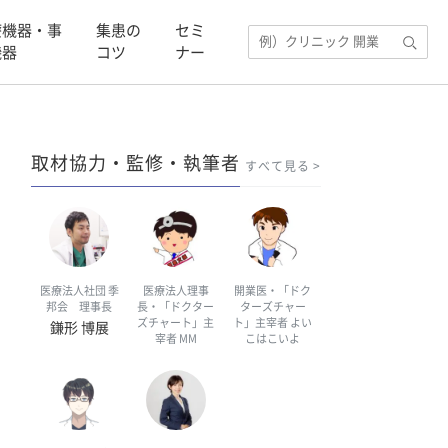
療機器・事
集患の
セミ
機器
コツ
ナー
取材協力・監修・執筆者
すべて見る
医療法人社団 季
医療法人理事
開業医・「ドク
邦会 理事長
長・「ドクター
ターズチャー
ズチャート」主
ト」主宰者 よい
鎌形 博展
宰者 MM
こはこいよ