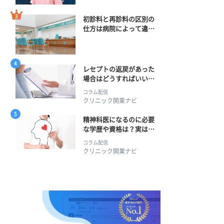
初診料と再診料の区別の
仕方は病院によって違
う？ 再診までの期間に
正解はある？
レセプトの返戻があった
場合はどうすればいい？
そのプロセスとは？
コラム配信
クリニック開業ナビ
精神科医になるのに必要
な学歴や資格は？実は学
士編入学からでも目指せ
コラム配信
る！
クリニック開業ナビ