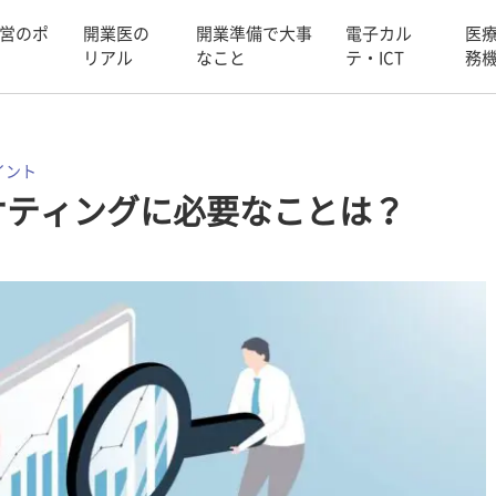
営のポ
開業医の
開業準備で大事
電子カル
医
リアル
なこと
テ・ICT
務
イント
ケティングに必要なことは？