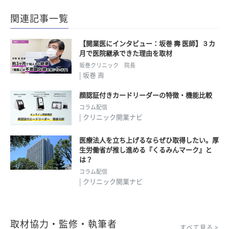
関連記事一覧
【開業医にインタビュー：坂巻 壽 医師】３カ
月で医院継承できた理由を取材
坂巻クリニック 院長
| 坂巻 壽
顔認証付きカードリーダーの特徴・機能比較
コラム配信
| クリニック開業ナビ
医療法人を立ち上げるならぜひ取得したい。厚
生労働省が推し進める『くるみんマーク』と
は？
コラム配信
| クリニック開業ナビ
取材協力・監修・執筆者
すべて見る