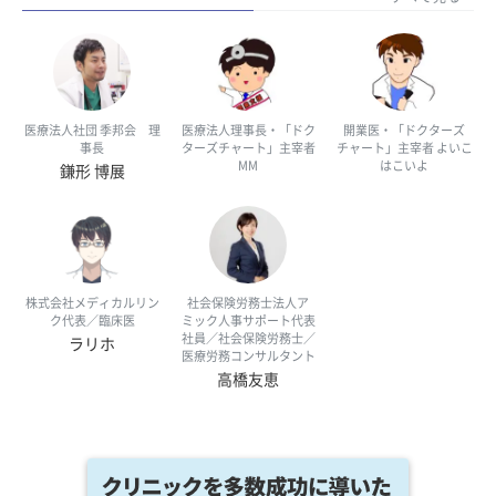
医療法人社団 季邦会 理
医療法人理事長・「ドク
開業医・「ドクターズ
事長
ターズチャート」主宰者
チャート」主宰者 よいこ
MM
はこいよ
鎌形 博展
株式会社メディカルリン
社会保険労務士法人ア
ク代表／臨床医
ミック人事サポート代表
社員／社会保険労務士／
ラリホ
医療労務コンサルタント
高橋友恵