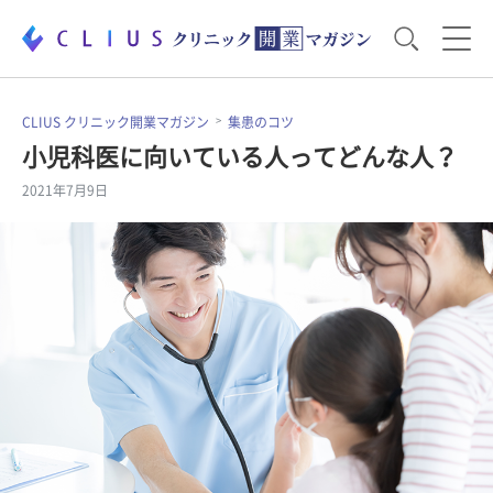
お役立ち資料
運営・経営のポイント
CLIUS クリニック開業マガジン
集患のコツ
小児科医に向いている人ってどんな人？
2021年7月9日
開業医のリアル
開業準備で大事なこと
電子カルテ・ICT
医療機器・事務機器
集患のコツ
セミナー