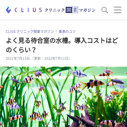
お役立ち資料
運営・経営のポイント
CLIUS クリニック開業マガジン
集患のコツ
よく見る待合室の水槽。導入コストはど
のくらい？
開業医のリアル
開業準備で大事なこと
2021年7月13日 （更新：2022年7月11日）
電子カルテ・ICT
医療機器・事務機器
集患のコツ
セミナー