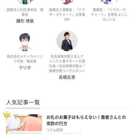
医療法人社団 季邦会 理
医療法人理事長・「ドク
開業医・「ドクターズ
事長
ターズチャート」主宰者
チャート」主宰者 よいこ
MM
はこいよ
鎌形 博展
株式会社メディカルリン
社会保険労務士法人ア
ク代表／臨床医
ミック人事サポート代表
社員／社会保険労務士／
ラリホ
医療労務コンサルタント
高橋友恵
人気記事一覧
お礼のお菓子はもらえない！患者さんとの
攻防の行方
コラム配信