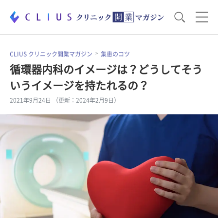
お役立ち資料
運営・経営のポイント
CLIUS クリニック開業マガジン
集患のコツ
循環器内科のイメージは？どうしてそう
いうイメージを持たれるの？
開業医のリアル
開業準備で大事なこと
2021年9月24日 （更新：2024年2月9日）
電子カルテ・ICT
医療機器・事務機器
集患のコツ
セミナー