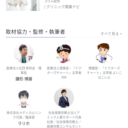
コラム配信
| クリニック開業ナビ
取材協力・監修・執筆者
すべて見る
医療法人社団 季邦会 理
医療法人理事長・「ドク
開業医・「ドクターズ
事長
ターズチャート」主宰者
チャート」主宰者 よいこ
MM
はこいよ
鎌形 博展
株式会社メディカルリン
社会保険労務士法人ア
ク代表／臨床医
ミック人事サポート代表
社員／社会保険労務士／
ラリホ
医療労務コンサルタント