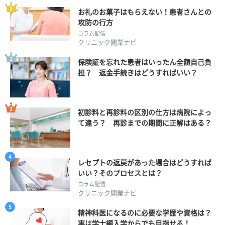
お礼のお菓子はもらえない！患者さんとの
攻防の行方
コラム配信
クリニック開業ナビ
保険証を忘れた患者はいったん全額自己負
担？ 返金手続きはどうすればいい？
初診料と再診料の区別の仕方は病院によっ
て違う？ 再診までの期間に正解はある？
レセプトの返戻があった場合はどうすれば
いい？そのプロセスとは？
コラム配信
クリニック開業ナビ
精神科医になるのに必要な学歴や資格は？
実は学士編入学からでも目指せる！