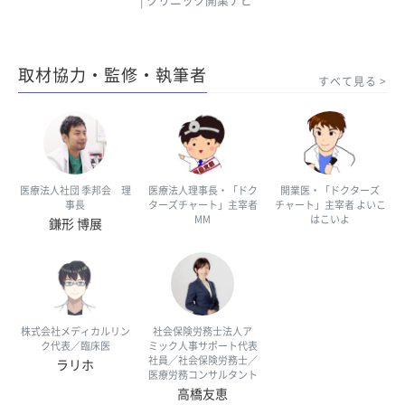
| クリニック開業ナビ
取材協力・監修・執筆者
すべて見る
医療法人社団 季邦会 理
医療法人理事長・「ドク
開業医・「ドクターズ
事長
ターズチャート」主宰者
チャート」主宰者 よいこ
MM
はこいよ
鎌形 博展
株式会社メディカルリン
社会保険労務士法人ア
ク代表／臨床医
ミック人事サポート代表
社員／社会保険労務士／
ラリホ
医療労務コンサルタント
高橋友恵