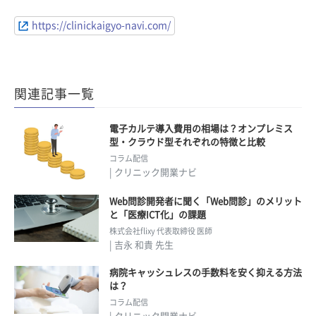
https://clinickaigyo-navi.com/
関連記事一覧
電子カルテ導入費用の相場は？オンプレミス
型・クラウド型それぞれの特徴と比較
コラム配信
| クリニック開業ナビ
Web問診開発者に聞く「Web問診」のメリット
と「医療ICT化」の課題
株式会社flixy 代表取締役 医師
| 吉永 和貴 先生
病院キャッシュレスの手数料を安く抑える方法
は？
コラム配信