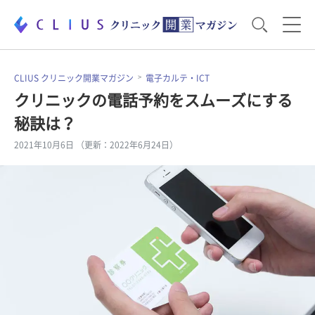
お役立ち資料
運営・経営のポイント
CLIUS クリニック開業マガジン
電子カルテ・ICT
クリニックの電話予約をスムーズにする
秘訣は？
開業医のリアル
開業準備で大事なこと
2021年10月6日 （更新：2022年6月24日）
電子カルテ・ICT
医療機器・事務機器
集患のコツ
セミナー