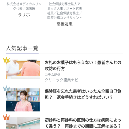
株式会社メディカルリン
社会保険労務士法人ア
ク代表／臨床医
ミック人事サポート代表
社員／社会保険労務士／
ラリホ
医療労務コンサルタント
高橋友恵
人気記事一覧
お礼のお菓子はもらえない！患者さんとの
攻防の行方
コラム配信
クリニック開業ナビ
保険証を忘れた患者はいったん全額自己負
担？ 返金手続きはどうすればいい？
初診料と再診料の区別の仕方は病院によっ
て違う？ 再診までの期間に正解はある？