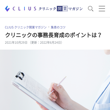
お役立ち資料
運営・経営のポイント
CLIUS クリニック開業マガジン
集患のコツ
クリニックの事務長育成のポイントは？
2021年10月29日 （更新：2022年6月24日）
開業医のリアル
開業準備で大事なこと
電子カルテ・ICT
医療機器・事務機器
集患のコツ
セミナー