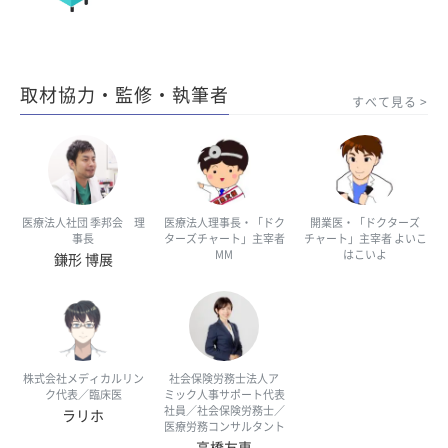
取材協力・監修・執筆者
すべて見る
医療法人社団 季邦会 理
医療法人理事長・「ドク
開業医・「ドクターズ
事長
ターズチャート」主宰者
チャート」主宰者 よいこ
MM
はこいよ
鎌形 博展
株式会社メディカルリン
社会保険労務士法人ア
ク代表／臨床医
ミック人事サポート代表
社員／社会保険労務士／
ラリホ
医療労務コンサルタント