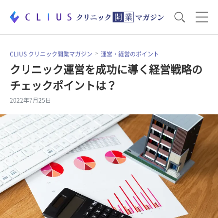
お役立ち資料
運営・経営のポイント
CLIUS クリニック開業マガジン
運営・経営のポイント
クリニック運営を成功に導く経営戦略の
チェックポイントは？
開業医のリアル
開業準備で大事なこと
2022年7月25日
電子カルテ・ICT
医療機器・事務機器
集患のコツ
セミナー