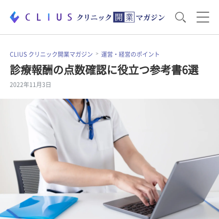
お役立ち資料
運営・経営のポイント
CLIUS クリニック開業マガジン
運営・経営のポイント
診療報酬の点数確認に役立つ参考書6選
2022年11月3日
開業医のリアル
開業準備で大事なこと
電子カルテ・ICT
医療機器・事務機器
集患のコツ
セミナー