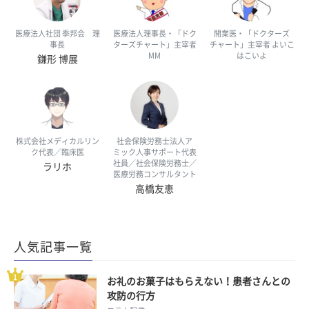
医療法人社団 季邦会 理
医療法人理事長・「ドク
開業医・「ドクターズ
事長
ターズチャート」主宰者
チャート」主宰者 よいこ
MM
はこいよ
鎌形 博展
株式会社メディカルリン
社会保険労務士法人ア
ク代表／臨床医
ミック人事サポート代表
社員／社会保険労務士／
ラリホ
医療労務コンサルタント
高橋友恵
人気記事一覧
お礼のお菓子はもらえない！患者さんとの
攻防の行方