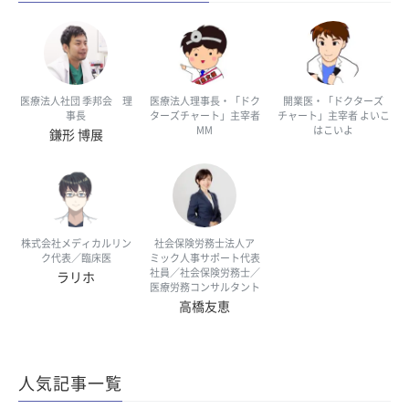
医療法人社団 季邦会 理
医療法人理事長・「ドク
開業医・「ドクターズ
事長
ターズチャート」主宰者
チャート」主宰者 よいこ
MM
はこいよ
鎌形 博展
株式会社メディカルリン
社会保険労務士法人ア
ク代表／臨床医
ミック人事サポート代表
社員／社会保険労務士／
ラリホ
医療労務コンサルタント
高橋友恵
人気記事一覧