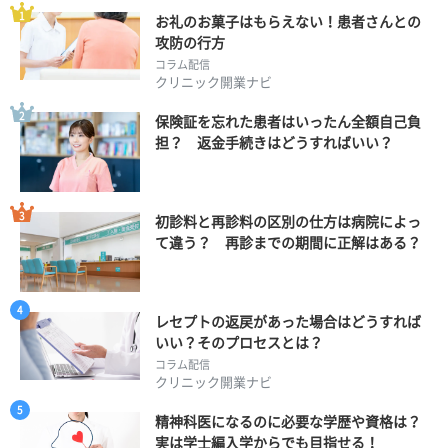
お礼のお菓子はもらえない！患者さんとの
攻防の行方
コラム配信
クリニック開業ナビ
保険証を忘れた患者はいったん全額自己負
担？ 返金手続きはどうすればいい？
初診料と再診料の区別の仕方は病院によっ
て違う？ 再診までの期間に正解はある？
レセプトの返戻があった場合はどうすれば
いい？そのプロセスとは？
コラム配信
クリニック開業ナビ
精神科医になるのに必要な学歴や資格は？
実は学士編入学からでも目指せる！