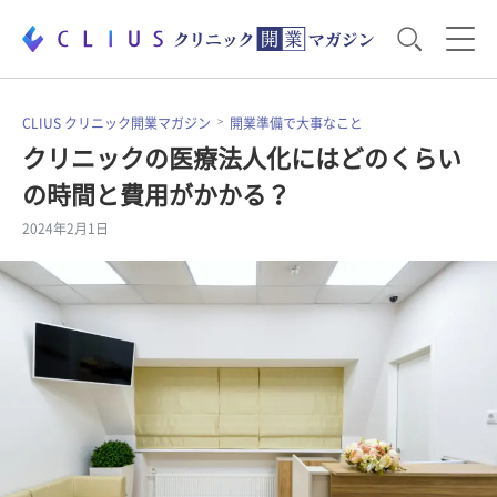
お役立ち資料
運営・経営のポイント
CLIUS クリニック開業マガジン
開業準備で大事なこと
クリニックの医療法人化にはどのくらい
の時間と費用がかかる？
開業医のリアル
開業準備で大事なこと
2024年2月1日
電子カルテ・ICT
医療機器・事務機器
集患のコツ
セミナー