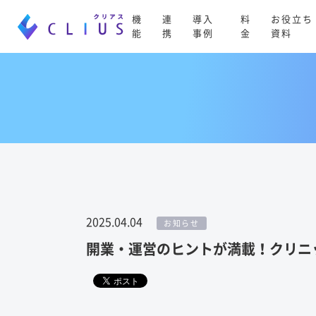
機
連
導入
料
お役立ち
能
携
事例
金
資料
2025.04.04
お知らせ
開業・運営のヒントが満載！クリニ