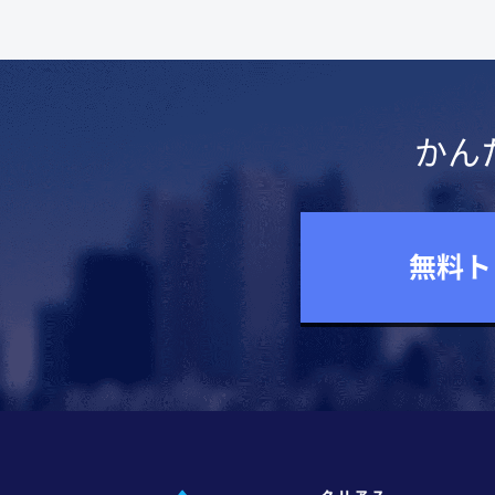
かん
無料ト