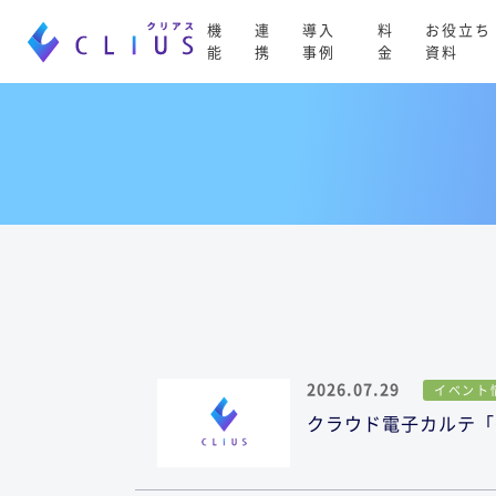
機
連
導入
料
お役立ち
能
携
事例
金
資料
2026.07.29
イベント
クラウド電子カルテ「