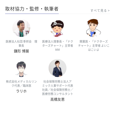
取材協力・監修・執筆者
すべて見る
医療法人社団 季邦会 理
医療法人理事長・「ドク
開業医・「ドクターズ
事長
ターズチャート」主宰者
チャート」主宰者 よいこ
MM
はこいよ
鎌形 博展
株式会社メディカルリン
社会保険労務士法人ア
ク代表／臨床医
ミック人事サポート代表
社員／社会保険労務士／
ラリホ
医療労務コンサルタント
高橋友恵