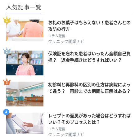
人気記事一覧
お礼のお菓子はもらえない！患者さんとの
攻防の行方
コラム配信
クリニック開業ナビ
保険証を忘れた患者はいったん全額自己負
担？ 返金手続きはどうすればいい？
初診料と再診料の区別の仕方は病院によっ
て違う？ 再診までの期間に正解はある？
レセプトの返戻があった場合はどうすれば
いい？そのプロセスとは？
コラム配信
クリニック開業ナビ