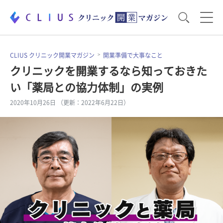
お役立ち資料
運営・経営のポイント
CLIUS クリニック開業マガジン
開業準備で大事なこと
クリニックを開業するなら知っておきた
い「薬局との協力体制」の実例
開業医のリアル
開業準備で大事なこと
2020年10月26日 （更新：2022年6月22日）
電子カルテ・ICT
医療機器・事務機器
集患のコツ
セミナー