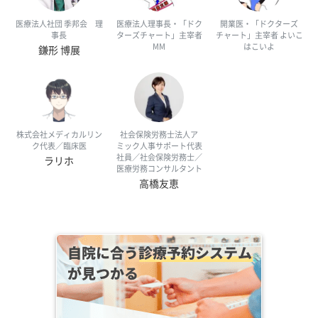
医療法人社団 季邦会 理
医療法人理事長・「ドク
開業医・「ドクターズ
事長
ターズチャート」主宰者
チャート」主宰者 よいこ
MM
はこいよ
鎌形 博展
株式会社メディカルリン
社会保険労務士法人ア
ク代表／臨床医
ミック人事サポート代表
社員／社会保険労務士／
ラリホ
医療労務コンサルタント
高橋友恵