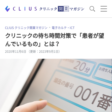
お役立ち資料
運営・経営のポイント
CLIUS クリニック開業マガジン
電子カルテ・ICT
クリニックの待ち時間対策で「患者が望
んでいるもの」とは？
開業医のリアル
開業準備で大事なこと
2020年11月6日 （更新：2023年9月1日）
電子カルテ・ICT
医療機器・事務機器
集患のコツ
セミナー